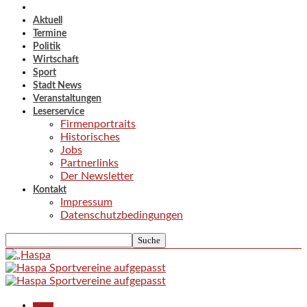
Aktuell
Termine
Politik
Wirtschaft
Sport
Stadt News
Veranstaltungen
Leserservice
Firmenportraits
Historisches
Jobs
Partnerlinks
Der Newsletter
Kontakt
Impressum
Datenschutzbedingungen
Aktuell