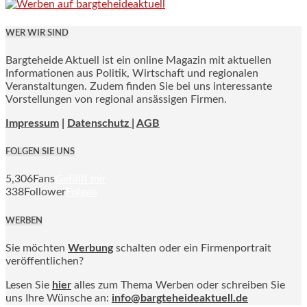
WER WIR SIND
Bargteheide Aktuell ist ein online Magazin mit aktuellen
Informationen aus Politik, Wirtschaft und regionalen
Veranstaltungen. Zudem finden Sie bei uns interessante
Vorstellungen von regional ansässigen Firmen.
Impressum
|
Datenschutz |
AGB
FOLGEN SIE UNS
5,306
Fans
Gefällt mir
338
Follower
Folgen
WERBEN
Sie möchten
Werbung
schalten oder ein Firmenportrait
veröffentlichen?
Lesen Sie
hier
alles zum Thema Werben oder schreiben Sie
uns Ihre Wünsche an:
info@bargteheideaktuell.de