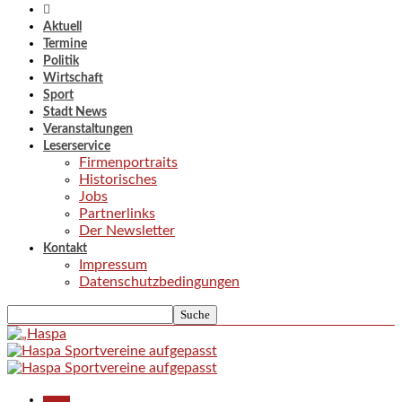
Aktuell
Termine
Politik
Wirtschaft
Sport
Stadt News
Veranstaltungen
Leserservice
Firmenportraits
Historisches
Jobs
Partnerlinks
Der Newsletter
Kontakt
Impressum
Datenschutzbedingungen
Aktuell