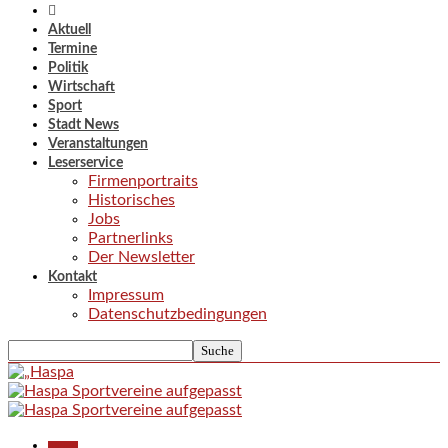
Aktuell
Termine
Politik
Wirtschaft
Sport
Stadt News
Veranstaltungen
Leserservice
Firmenportraits
Historisches
Jobs
Partnerlinks
Der Newsletter
Kontakt
Impressum
Datenschutzbedingungen
Aktuell