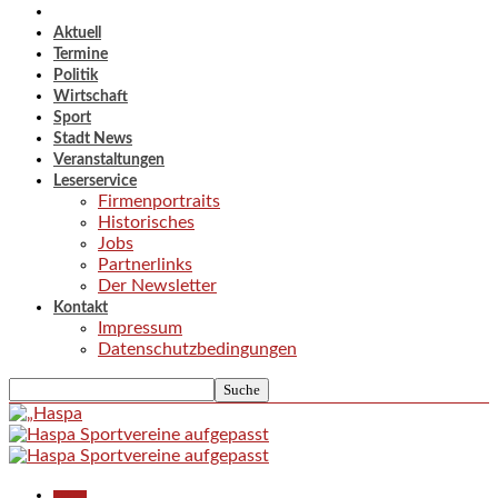
Aktuell
Termine
Politik
Wirtschaft
Sport
Stadt News
Veranstaltungen
Leserservice
Firmenportraits
Historisches
Jobs
Partnerlinks
Der Newsletter
Kontakt
Impressum
Datenschutzbedingungen
Aktuell