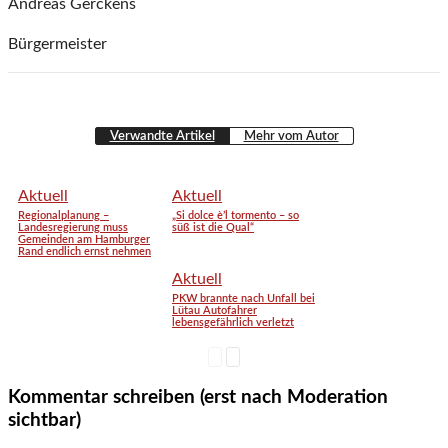
Andreas Gerckens
Bürgermeister
Verwandte Artikel
Mehr vom Autor
Aktuell
Aktuell
Regionalplanung –
„Si dolce è’l tormento – so
Landesregierung muss
süß ist die Qual“
Gemeinden am Hamburger
Rand endlich ernst nehmen
Aktuell
PKW brannte nach Unfall bei
Lütau Autofahrer
lebensgefährlich verletzt
Kommentar schreiben (erst nach Moderation
sichtbar)