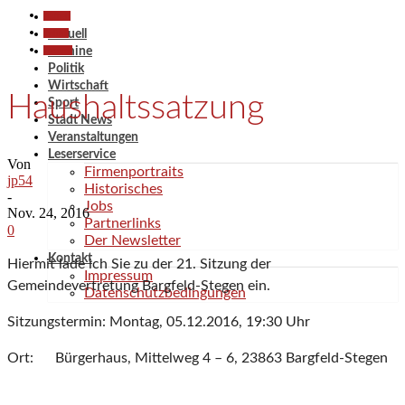
Aktuell
Politik
Aktuell
Termine
Termine
Politik
Wirtschaft
Haushaltssatzung
Sport
Stadt News
Veranstaltungen
Leserservice
Von
Firmenportraits
jp54
Historisches
-
Jobs
Nov. 24, 2016
Partnerlinks
0
Der Newsletter
Kontakt
Hiermit lade ich Sie zu der 21. Sitzung der
Impressum
Gemeindevertretung Bargfeld-Stegen ein.
Datenschutzbedingungen
Sitzungstermin: Montag, 05.12.2016, 19:30 Uhr
Ort: Bürgerhaus, Mittelweg 4 – 6, 23863 Bargfeld-Stegen