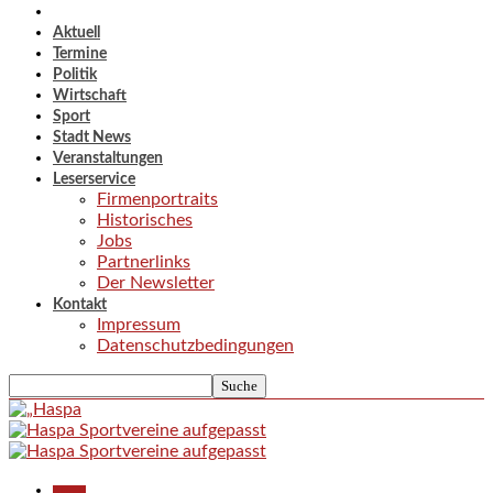
Aktuell
Termine
Politik
Wirtschaft
Sport
Stadt News
Veranstaltungen
Leserservice
Firmenportraits
Historisches
Jobs
Partnerlinks
Der Newsletter
Kontakt
Impressum
Datenschutzbedingungen
Aktuell