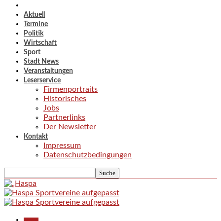
Aktuell
Termine
Politik
Wirtschaft
Sport
Stadt News
Veranstaltungen
Leserservice
Firmenportraits
Historisches
Jobs
Partnerlinks
Der Newsletter
Kontakt
Impressum
Datenschutzbedingungen
Aktuell