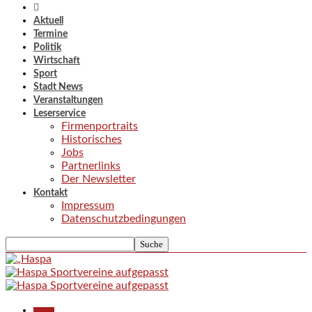
Aktuell
Termine
Politik
Wirtschaft
Sport
Stadt News
Veranstaltungen
Leserservice
Firmenportraits
Historisches
Jobs
Partnerlinks
Der Newsletter
Kontakt
Impressum
Datenschutzbedingungen
Aktuell