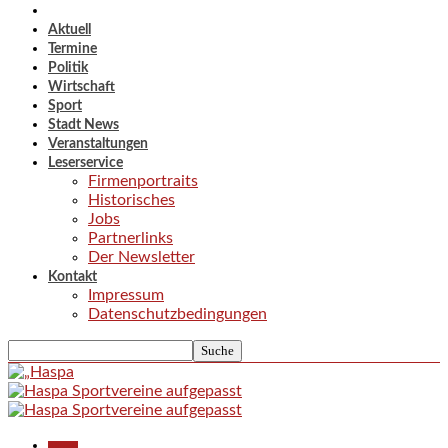
Aktuell
Termine
Politik
Wirtschaft
Sport
Stadt News
Veranstaltungen
Leserservice
Firmenportraits
Historisches
Jobs
Partnerlinks
Der Newsletter
Kontakt
Impressum
Datenschutzbedingungen
Aktuell