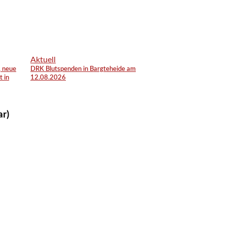
Aktuell
, neue
DRK Blutspenden in Bargteheide am
t in
12.08.2026
ar)