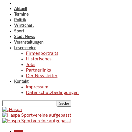
Aktuell
Termine
Politik
Wirtschaft
Sport
Stadt News
Veranstaltungen
Leserservice
Firmenportraits
Historisches
Jobs
Partnerlinks
Der Newsletter
Kontakt
Impressum
Datenschutzbedingungen
Aktuell