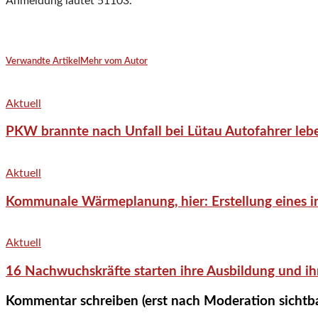
Anmeldung lautet 51103.
Verwandte Artikel
Mehr vom Autor
Aktuell
PKW brannte nach Unfall bei Lütau Autofahrer lebe
Aktuell
Kommunale Wärmeplanung, hier: Erstellung eines in
Aktuell
16 Nachwuchskräfte starten ihre Ausbildung und ih
Kommentar schreiben (erst nach Moderation sichtb