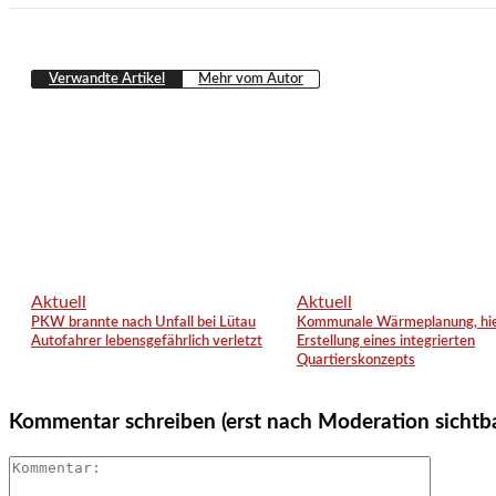
Verwandte Artikel
Mehr vom Autor
Aktuell
Aktuell
PKW brannte nach Unfall bei Lütau
Kommunale Wärmeplanung, hie
Autofahrer lebensgefährlich verletzt
Erstellung eines integrierten
Quartierskonzepts
Kommentar schreiben (erst nach Moderation sichtb