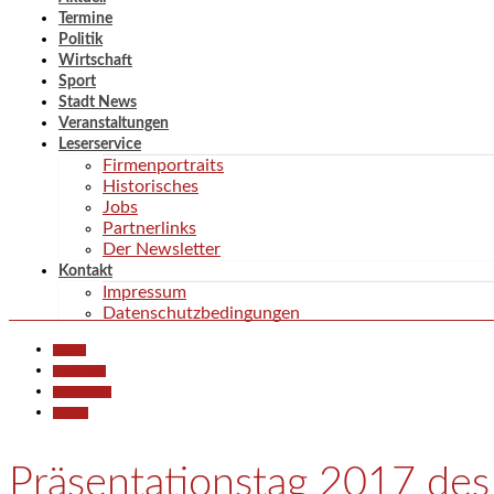
Termine
Politik
Wirtschaft
Sport
Stadt News
Veranstaltungen
Leserservice
Firmenportraits
Historisches
Jobs
Partnerlinks
Der Newsletter
Kontakt
Impressum
Datenschutzbedingungen
Aktuell
Gesellschaft
Kommunales
Termine
Präsentationstag 2017 de