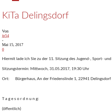
KiTa Delingsdorf
Von
jp54
-
Mai 15, 2017
0
Hiermit lade ich Sie zu der 11. Sitzung des Jugend-, Sport- u
Sitzungstermin: Mittwoch, 31.05.2017, 19:30 Uhr
Ort: Bürgerhaus, An der Friedenslinde 1, 22941 Delingsdorf
T a g e s o r d n u n g:
(öffentlich)