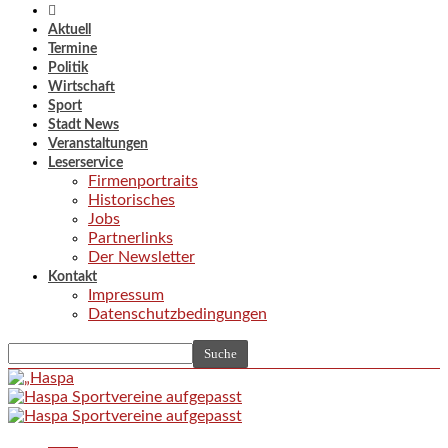
Aktuell
Termine
Politik
Wirtschaft
Sport
Stadt News
Veranstaltungen
Leserservice
Firmenportraits
Historisches
Jobs
Partnerlinks
Der Newsletter
Kontakt
Impressum
Datenschutzbedingungen