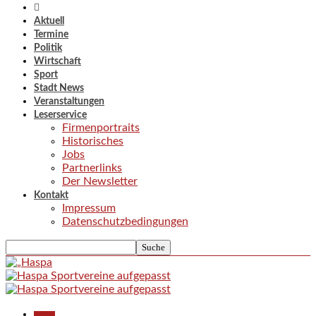
Aktuell
Termine
Politik
Wirtschaft
Sport
Stadt News
Veranstaltungen
Leserservice
Firmenportraits
Historisches
Jobs
Partnerlinks
Der Newsletter
Kontakt
Impressum
Datenschutzbedingungen
Aktuell