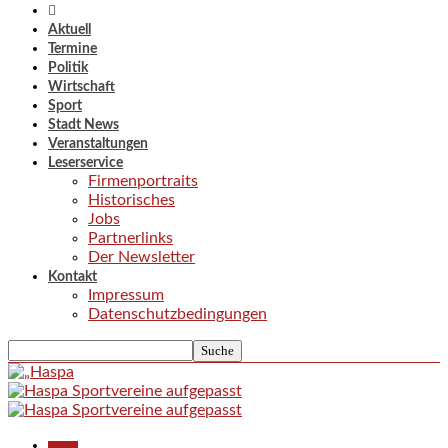
Aktuell
Termine
Politik
Wirtschaft
Sport
Stadt News
Veranstaltungen
Leserservice
Firmenportraits
Historisches
Jobs
Partnerlinks
Der Newsletter
Kontakt
Impressum
Datenschutzbedingungen
Aktuell