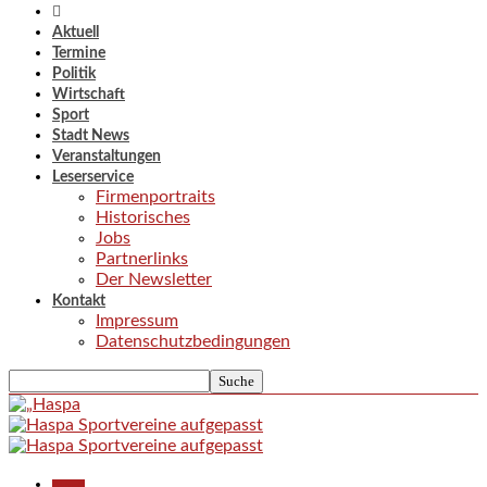
Aktuell
Termine
Politik
Wirtschaft
Sport
Stadt News
Veranstaltungen
Leserservice
Firmenportraits
Historisches
Jobs
Partnerlinks
Der Newsletter
Kontakt
Impressum
Datenschutzbedingungen
Aktuell