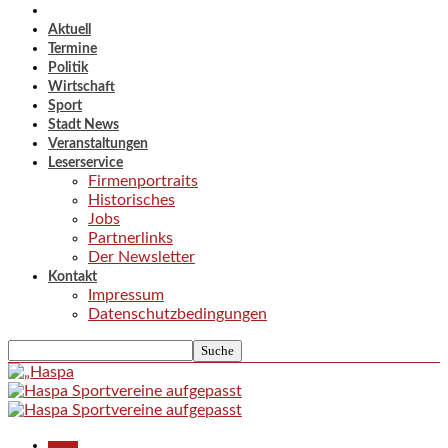
Aktuell
Termine
Politik
Wirtschaft
Sport
Stadt News
Veranstaltungen
Leserservice
Firmenportraits
Historisches
Jobs
Partnerlinks
Der Newsletter
Kontakt
Impressum
Datenschutzbedingungen
Aktuell