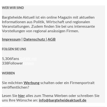
WER WIR SIND
Bargteheide Aktuell ist ein online Magazin mit aktuellen
Informationen aus Politik, Wirtschaft und regionalen
Veranstaltungen. Zudem finden Sie bei uns interessante
Vorstellungen von regional ansässigen Firmen.
Impressum
|
Datenschutz |
AGB
FOLGEN SIE UNS
5,306
Fans
Gefällt mir
338
Follower
Folgen
WERBEN
Sie möchten
Werbung
schalten oder ein Firmenportrait
veröffentlichen?
Lesen Sie
hier
alles zum Thema Werben oder schreiben Sie
uns Ihre Wünsche an:
info@bargteheideaktuell.de