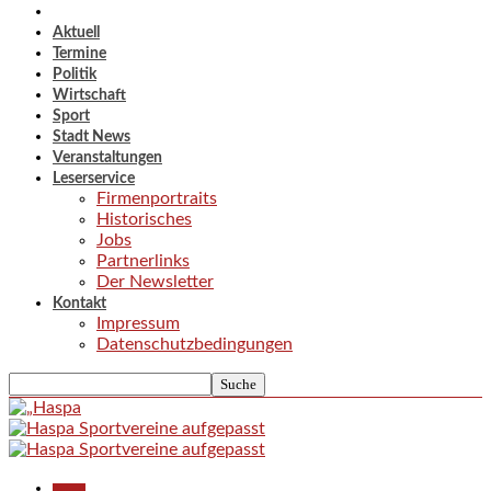
Aktuell
Termine
Politik
Wirtschaft
Sport
Stadt News
Veranstaltungen
Leserservice
Firmenportraits
Historisches
Jobs
Partnerlinks
Der Newsletter
Kontakt
Impressum
Datenschutzbedingungen
Aktuell