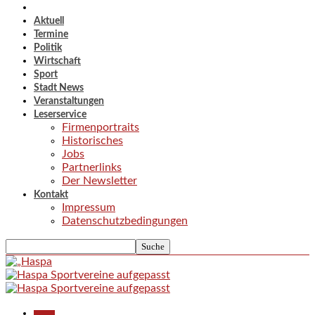
Aktuell
Termine
Politik
Wirtschaft
Sport
Stadt News
Veranstaltungen
Leserservice
Firmenportraits
Historisches
Jobs
Partnerlinks
Der Newsletter
Kontakt
Impressum
Datenschutzbedingungen
Aktuell