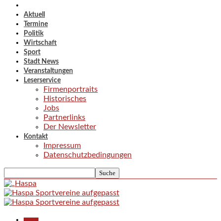
Aktuell
Termine
Politik
Wirtschaft
Sport
Stadt News
Veranstaltungen
Leserservice
Firmenportraits
Historisches
Jobs
Partnerlinks
Der Newsletter
Kontakt
Impressum
Datenschutzbedingungen
Aktuell