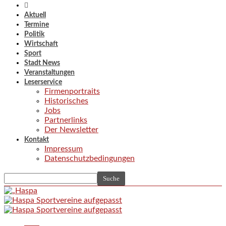
Aktuell
Termine
Politik
Wirtschaft
Sport
Stadt News
Veranstaltungen
Leserservice
Firmenportraits
Historisches
Jobs
Partnerlinks
Der Newsletter
Kontakt
Impressum
Datenschutzbedingungen