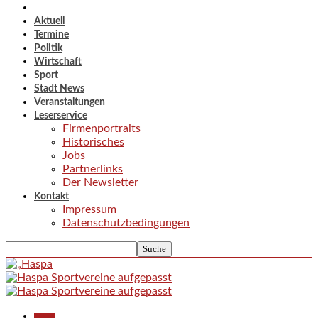
Aktuell
Termine
Politik
Wirtschaft
Sport
Stadt News
Veranstaltungen
Leserservice
Firmenportraits
Historisches
Jobs
Partnerlinks
Der Newsletter
Kontakt
Impressum
Datenschutzbedingungen
Aktuell