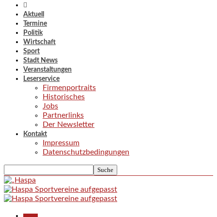
Aktuell
Termine
Politik
Wirtschaft
Sport
Stadt News
Veranstaltungen
Leserservice
Firmenportraits
Historisches
Jobs
Partnerlinks
Der Newsletter
Kontakt
Impressum
Datenschutzbedingungen
Aktuell