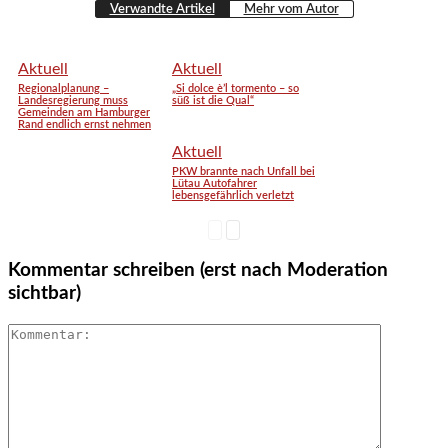
Verwandte Artikel
Mehr vom Autor
Aktuell
Aktuell
Regionalplanung –
„Si dolce è’l tormento – so
Landesregierung muss
süß ist die Qual“
Gemeinden am Hamburger
Rand endlich ernst nehmen
Aktuell
PKW brannte nach Unfall bei
Lütau Autofahrer
lebensgefährlich verletzt
Kommentar schreiben (erst nach Moderation
sichtbar)