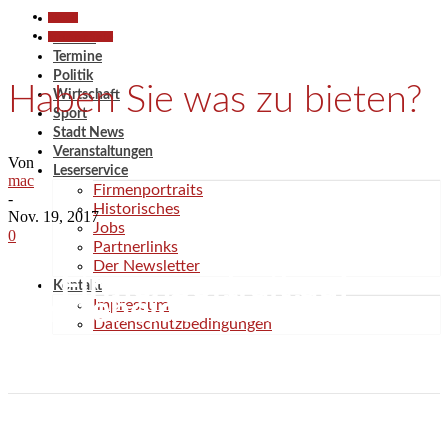
Aktuell
In eigener Sache
Aktuell
Termine
Politik
Haben Sie was zu bieten?
Wirtschaft
Sport
Stadt News
Veranstaltungen
Von
Leserservice
mac
Firmenportraits
-
Historisches
Nov. 19, 2017
Jobs
0
Partnerlinks
Der Newsletter
Ihr Firmenportrait auf
Kontakt
bargteheideAktuell
Impressum
Datenschutzbedingungen