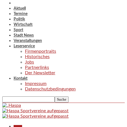
Aktuell
Termine
Politik
Wirtschaft
Sport
Stadt News
Veranstaltungen
Leserservice
Firmenportraits
Historisches
Jobs
Partnerlinks
Der Newsletter
Kontakt
Impressum
Datenschutzbedingungen
Aktuell