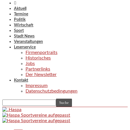
Aktuell
Termine
Politik
Wirtschaft
Sport
Stadt News
Veranstaltungen
Leserservice
Firmenportraits
Historisches
Jobs
Partnerlinks
Der Newsletter
Kontakt
Impressum
Datenschutzbedingungen