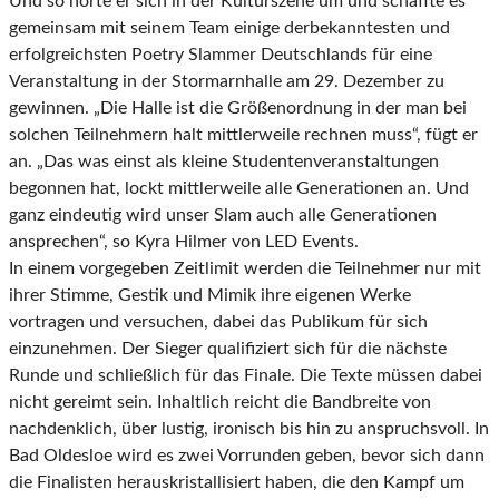
Und so hörte er sich in der Kulturszene um und schaffte es
gemeinsam mit seinem Team einige derbekanntesten und
erfolgreichsten Poetry Slammer Deutschlands für eine
Veranstaltung in der Stormarnhalle am 29. Dezember zu
gewinnen. „Die Halle ist die Größenordnung in der man bei
solchen Teilnehmern halt mittlerweile rechnen muss“, fügt er
an. „Das was einst als kleine Studentenveranstaltungen
begonnen hat, lockt mittlerweile alle Generationen an. Und
ganz eindeutig wird unser Slam auch alle Generationen
ansprechen“, so Kyra Hilmer von LED Events.
In einem vorgegeben Zeitlimit werden die Teilnehmer nur mit
ihrer Stimme, Gestik und Mimik ihre eigenen Werke
vortragen und versuchen, dabei das Publikum für sich
einzunehmen. Der Sieger qualifiziert sich für die nächste
Runde und schließlich für das Finale. Die Texte müssen dabei
nicht gereimt sein. Inhaltlich reicht die Bandbreite von
nachdenklich, über lustig, ironisch bis hin zu anspruchsvoll. In
Bad Oldesloe wird es zwei Vorrunden geben, bevor sich dann
die Finalisten herauskristallisiert haben, die den Kampf um