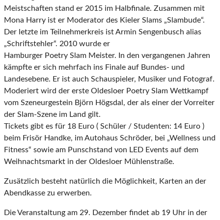
Meistschaften stand er 2015 im Halbfinale. Zusammen mit
Mona Harry ist er Moderator des Kieler Slams „Slambude“.
Der letzte im Teilnehmerkreis ist Armin Sengenbusch alias
„Schriftstehler“. 2010 wurde er
Hamburger Poetry Slam Meister. In den vergangenen Jahren
kämpfte er sich mehrfach ins Finale auf Bundes- und
Landesebene. Er ist auch Schauspieler, Musiker und Fotograf.
Moderiert wird der erste Oldesloer Poetry Slam Wettkampf
vom Szeneurgestein Björn Högsdal, der als einer der Vorreiter
der Slam-Szene im Land gilt.
Tickets gibt es für 18 Euro ( Schüler / Studenten: 14 Euro )
beim Frisör Handke, im Autohaus Schröder, bei „Wellness und
Fitness“ sowie am Punschstand von LED Events auf dem
Weihnachtsmarkt in der Oldesloer Mühlenstraße.
Zusätzlich besteht natürlich die Möglichkeit, Karten an der
Abendkasse zu erwerben.
Die Veranstaltung am 29. Dezember findet ab 19 Uhr in der