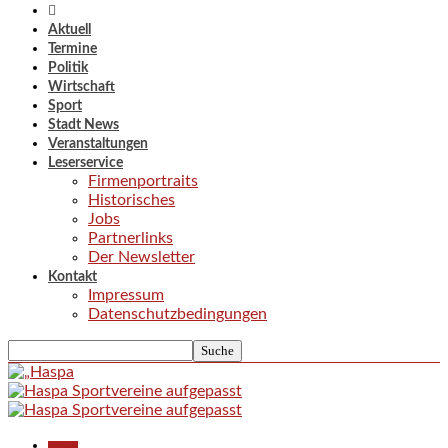
Aktuell
Termine
Politik
Wirtschaft
Sport
Stadt News
Veranstaltungen
Leserservice
Firmenportraits
Historisches
Jobs
Partnerlinks
Der Newsletter
Kontakt
Impressum
Datenschutzbedingungen
Aktuell