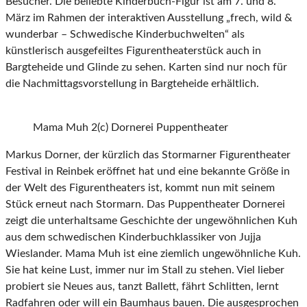
Besucher. Die beliebte Kinderbuch-Figur ist am 7. und 8.
März im Rahmen der interaktiven Ausstellung „frech, wild &
wunderbar – Schwedische Kinderbuchwelten“ als
künstlerisch ausgefeiltes Figurentheaterstück auch in
Bargteheide und Glinde zu sehen. Karten sind nur noch für
die Nachmittagsvorstellung in Bargteheide erhältlich.
Mama Muh 2(c) Dornerei Puppentheater
Markus Dorner, der kürzlich das Stormarner Figurentheater
Festival in Reinbek eröffnet hat und eine bekannte Größe in
der Welt des Figurentheaters ist, kommt nun mit seinem
Stück erneut nach Stormarn. Das Puppentheater Dornerei
zeigt die unterhaltsame Geschichte der ungewöhnlichen Kuh
aus dem schwedischen Kinderbuchklassiker von Jujja
Wieslander. Mama Muh ist eine ziemlich ungewöhnliche Kuh.
Sie hat keine Lust, immer nur im Stall zu stehen. Viel lieber
probiert sie Neues aus, tanzt Ballett, fährt Schlitten, lernt
Radfahren oder will ein Baumhaus bauen. Die ausgesprochen