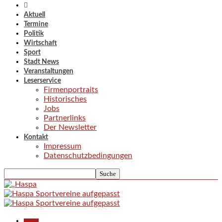
Aktuell
Termine
Politik
Wirtschaft
Sport
Stadt News
Veranstaltungen
Leserservice
Firmenportraits
Historisches
Jobs
Partnerlinks
Der Newsletter
Kontakt
Impressum
Datenschutzbedingungen
Aktuell