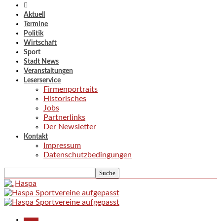
Aktuell
Termine
Politik
Wirtschaft
Sport
Stadt News
Veranstaltungen
Leserservice
Firmenportraits
Historisches
Jobs
Partnerlinks
Der Newsletter
Kontakt
Impressum
Datenschutzbedingungen
Aktuell