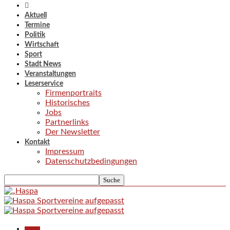
Aktuell
Termine
Politik
Wirtschaft
Sport
Stadt News
Veranstaltungen
Leserservice
Firmenportraits
Historisches
Jobs
Partnerlinks
Der Newsletter
Kontakt
Impressum
Datenschutzbedingungen
Aktuell