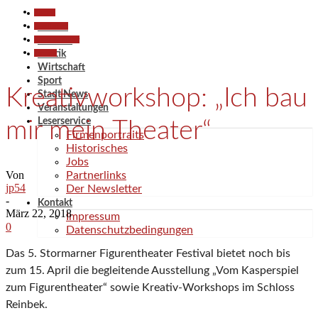
Aktuell
Gesellschaft
Aktuell
Kunst & Kultur
Termine
Termine
Politik
Wirtschaft
Sport
Kreativworkshop: „Ich bau
Stadt News
Veranstaltungen
Leserservice
mir mein Theater“
Firmenportraits
Historisches
Jobs
Von
Partnerlinks
jp54
Der Newsletter
-
Kontakt
März 22, 2018
Impressum
0
Datenschutzbedingungen
Das 5. Stormarner Figurentheater Festival bietet noch bis
zum 15. April die begleitende Ausstellung „Vom Kasperspiel
zum Figurentheater“ sowie Kreativ-Workshops im Schloss
Reinbek.