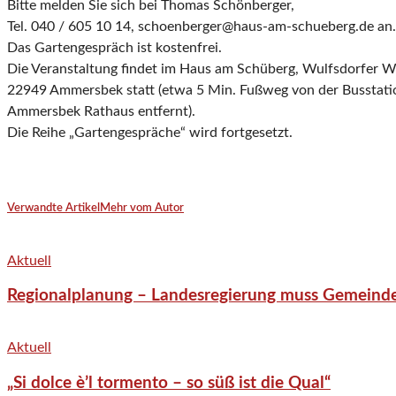
Bitte melden Sie sich bei Thomas Schönberger,
Tel. 040 / 605 10 14, schoenberger@haus-am-schueberg.de an.
Das Gartengespräch ist kostenfrei.
Die Veranstaltung findet im Haus am Schüberg, Wulfsdorfer W
22949 Ammersbek statt (etwa 5 Min. Fußweg von der Busstati
Ammersbek Rathaus entfernt).
Die Reihe „Gartengespräche“ wird fortgesetzt.
Verwandte Artikel
Mehr vom Autor
Aktuell
Regionalplanung – Landesregierung muss Gemeind
Aktuell
„Si dolce è’l tormento – so süß ist die Qual“