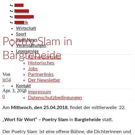
Aktuell
Gesellschaft
Aktuell
Kunst & Kultur
Termine
Termine
Politik
Wirtschaft
Sport
Poetry Slam in
Stadt News
Veranstaltungen
Leserservice
Bargteheide
Firmenportraits
Historisches
Jobs
Von
Partnerlinks
jp54
Der Newsletter
-
Kontakt
Apr. 3, 2018
Impressum
0
Datenschutzbedingungen
Am
Mittwoch, den 25.04.2018
, findet der mittlerweile 22.
„
Wort für Wort“ – Poetry Slam
in
Bargteheide
statt.
Der Poetry Slam ist eine offene Bühne, die Dichterinnen und