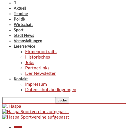
Aktuell
Termine
Politik
Wirtschaft
Sport
Stadt News
Veranstaltungen
Leserservice
Firmenportraits
Historisches
Jobs
Partnerlinks
Der Newsletter
Kontakt
Impressum
Datenschutzbedingungen
Aktuell