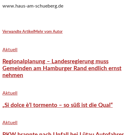
www.haus-am-schueberg.de
Verwandte Artikel
Mehr vom Autor
Aktuell
Regionalplanung – Landesregierung muss
Gemeinden am Hamburger Rand endlich ernst
nehmen
Aktuell
„Si dolce è’l tormento – so süß ist die Qual“
Aktuell
PKW brannte nach Unfall bei Lütau Autofahrer