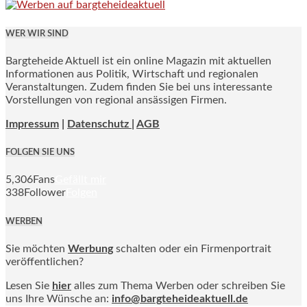
WER WIR SIND
Bargteheide Aktuell ist ein online Magazin mit aktuellen
Informationen aus Politik, Wirtschaft und regionalen
Veranstaltungen. Zudem finden Sie bei uns interessante
Vorstellungen von regional ansässigen Firmen.
Impressum
|
Datenschutz |
AGB
FOLGEN SIE UNS
5,306
Fans
Gefällt mir
338
Follower
Folgen
WERBEN
Sie möchten
Werbung
schalten oder ein Firmenportrait
veröffentlichen?
Lesen Sie
hier
alles zum Thema Werben oder schreiben Sie
uns Ihre Wünsche an:
info@bargteheideaktuell.de