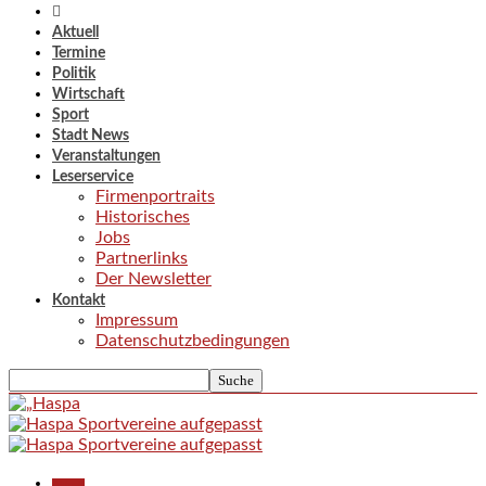
Aktuell
Termine
Politik
Wirtschaft
Sport
Stadt News
Veranstaltungen
Leserservice
Firmenportraits
Historisches
Jobs
Partnerlinks
Der Newsletter
Kontakt
Impressum
Datenschutzbedingungen
Aktuell