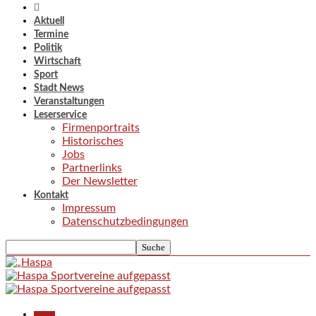
Aktuell
Termine
Politik
Wirtschaft
Sport
Stadt News
Veranstaltungen
Leserservice
Firmenportraits
Historisches
Jobs
Partnerlinks
Der Newsletter
Kontakt
Impressum
Datenschutzbedingungen
Aktuell