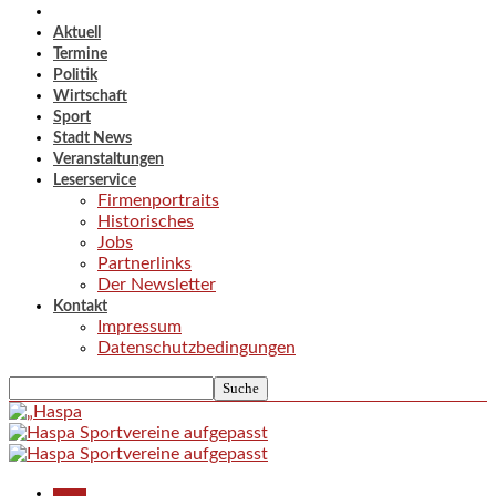
Aktuell
Termine
Politik
Wirtschaft
Sport
Stadt News
Veranstaltungen
Leserservice
Firmenportraits
Historisches
Jobs
Partnerlinks
Der Newsletter
Kontakt
Impressum
Datenschutzbedingungen
Aktuell