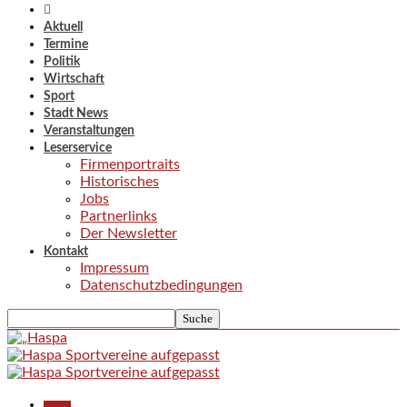
Aktuell
Termine
Politik
Wirtschaft
Sport
Stadt News
Veranstaltungen
Leserservice
Firmenportraits
Historisches
Jobs
Partnerlinks
Der Newsletter
Kontakt
Impressum
Datenschutzbedingungen
Aktuell