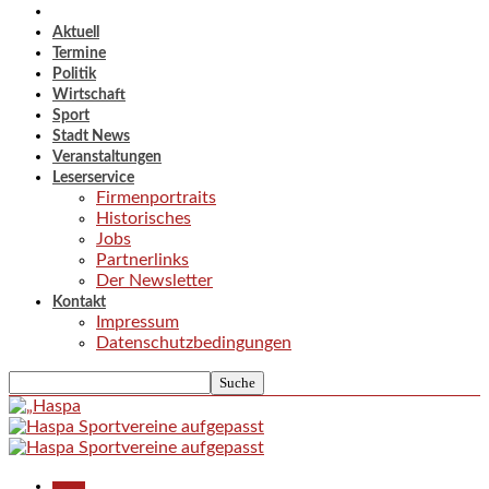
Aktuell
Termine
Politik
Wirtschaft
Sport
Stadt News
Veranstaltungen
Leserservice
Firmenportraits
Historisches
Jobs
Partnerlinks
Der Newsletter
Kontakt
Impressum
Datenschutzbedingungen
Aktuell