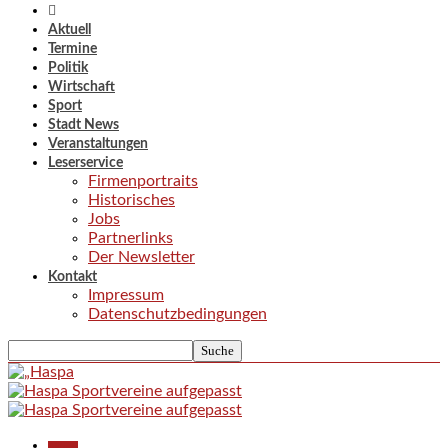
Aktuell
Termine
Politik
Wirtschaft
Sport
Stadt News
Veranstaltungen
Leserservice
Firmenportraits
Historisches
Jobs
Partnerlinks
Der Newsletter
Kontakt
Impressum
Datenschutzbedingungen
Aktuell