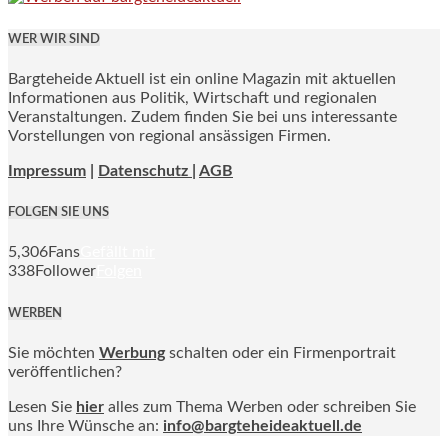
WER WIR SIND
Bargteheide Aktuell ist ein online Magazin mit aktuellen
Informationen aus Politik, Wirtschaft und regionalen
Veranstaltungen. Zudem finden Sie bei uns interessante
Vorstellungen von regional ansässigen Firmen.
Impressum
|
Datenschutz |
AGB
FOLGEN SIE UNS
5,306
Fans
Gefällt mir
338
Follower
Folgen
WERBEN
Sie möchten
Werbung
schalten oder ein Firmenportrait
veröffentlichen?
Lesen Sie
hier
alles zum Thema Werben oder schreiben Sie
uns Ihre Wünsche an:
info@bargteheideaktuell.de