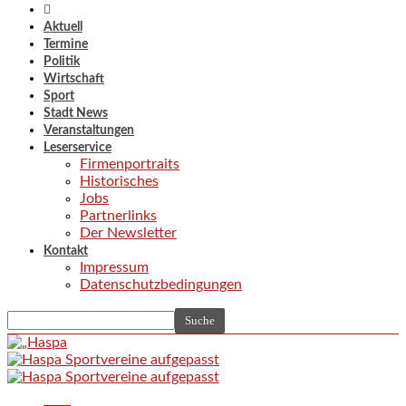
Aktuell
Termine
Politik
Wirtschaft
Sport
Stadt News
Veranstaltungen
Leserservice
Firmenportraits
Historisches
Jobs
Partnerlinks
Der Newsletter
Kontakt
Impressum
Datenschutzbedingungen