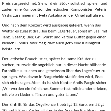
Preis ausgezeichnet. Sie wird ein Stück solistisch spielen und
zudem eine Komposition des lettischen Komponisten Peteris
Vasks zusammen mit Iveta Apkalna an der Orgel aufführen.
Und nach dem Konzert wird ausgiebig gefeiert, wenn das
Wetter es zulässt draußen beim Lagerfeuer, sonst im Saal mit
Tanz, Gesang, Bier, Grillwurst und kaltem Buffet gegen einen
kleinen Obolus. Wer mag, darf auch gern eine Kleinigkeit
beisteuern.
Der lettische Brauch ist es, später heilsame Kräuter zu
suchen, zu zweit die angeblich nur in dieser Nacht blühende
Farnblüte zu suchen und gemeinsam über das Lagerfeuer zu
springen. Was davon in Bargteheide stattfinden wird, lässt
sich nicht sagen. Aber, da ist sich Kantor Andis Paegle sicher:
„Wir werden ein fröhliches Sommerfest miteinander erleben,
mit vielen Liedern, Tänzen und guter Laune.“
Der Eintritt für das Orgelkonzert beträgt 12 Euro, ermäßigt
10 und 5 Euro. Karten gibt es in der Arkaden Buchhandlung,