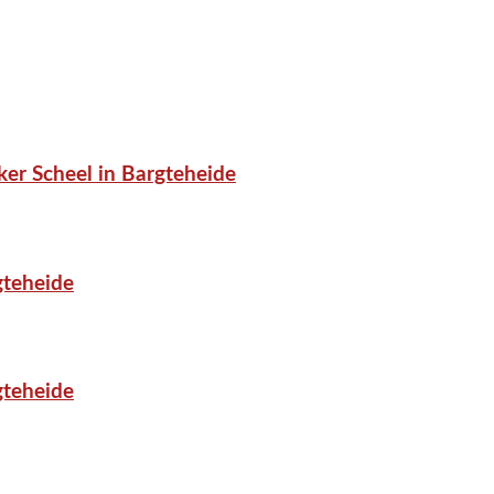
er Scheel in Bargteheide
gteheide
gteheide