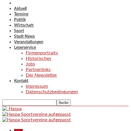
Aktuell
Termine
Politik
Wirtschaft
Sport
Stadt News
Veranstaltungen
Leserservice
Firmenportraits
Historisches
Jobs
Partnerlinks
Der Newsletter
Kontakt
Impressum
Datenschutzbedingungen
Aktuell