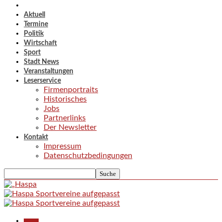
Aktuell
Termine
Politik
Wirtschaft
Sport
Stadt News
Veranstaltungen
Leserservice
Firmenportraits
Historisches
Jobs
Partnerlinks
Der Newsletter
Kontakt
Impressum
Datenschutzbedingungen
Aktuell