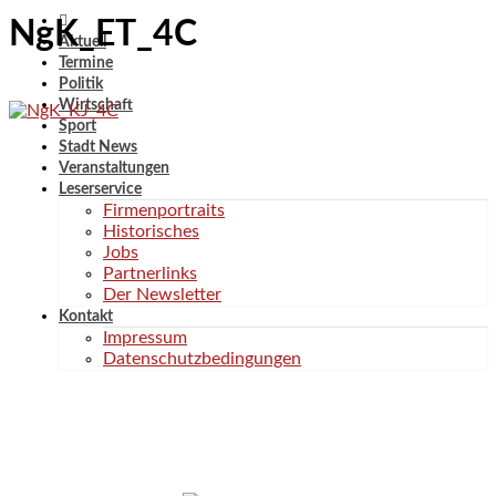
NgK_ET_4C
Aktuell
Termine
Politik
Wirtschaft
Sport
Stadt News
Veranstaltungen
Leserservice
Firmenportraits
Historisches
Jobs
Partnerlinks
Der Newsletter
Kontakt
Impressum
Datenschutzbedingungen