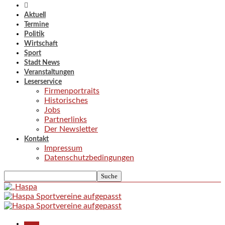
Aktuell
Termine
Politik
Wirtschaft
Sport
Stadt News
Veranstaltungen
Leserservice
Firmenportraits
Historisches
Jobs
Partnerlinks
Der Newsletter
Kontakt
Impressum
Datenschutzbedingungen
Aktuell