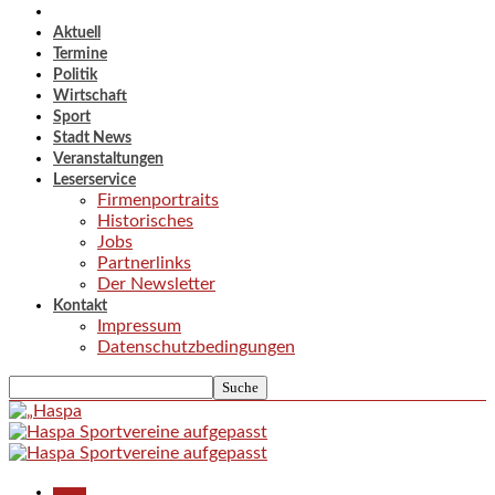
Aktuell
Termine
Politik
Wirtschaft
Sport
Stadt News
Veranstaltungen
Leserservice
Firmenportraits
Historisches
Jobs
Partnerlinks
Der Newsletter
Kontakt
Impressum
Datenschutzbedingungen
Aktuell