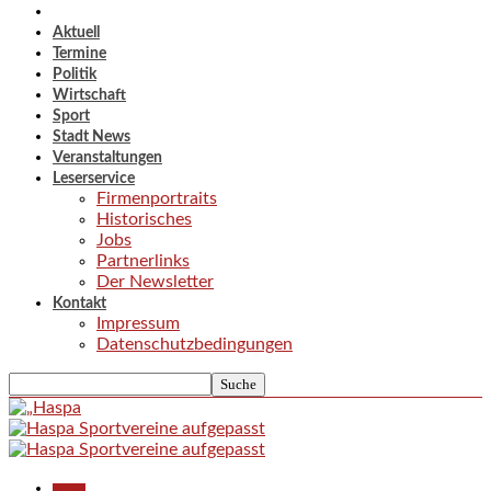
Aktuell
Termine
Politik
Wirtschaft
Sport
Stadt News
Veranstaltungen
Leserservice
Firmenportraits
Historisches
Jobs
Partnerlinks
Der Newsletter
Kontakt
Impressum
Datenschutzbedingungen
Aktuell